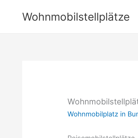
Zum
Wohnmobilstellplätze
Inhalt
springen
Wohnmobilstellplä
Wohnmobilplatz in B