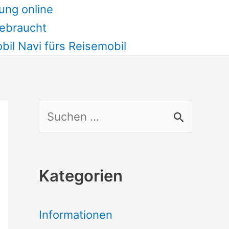
ung online
ebraucht
il Navi fürs Reisemobil
S
u
c
Kategorien
h
e
Informationen
n