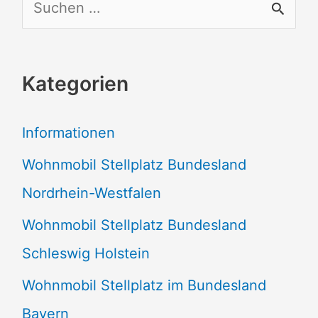
S
u
c
Kategorien
h
e
Informationen
n
Wohnmobil Stellplatz Bundesland
n
Nordrhein-Westfalen
a
Wohnmobil Stellplatz Bundesland
c
Schleswig Holstein
h
:
Wohnmobil Stellplatz im Bundesland
Bayern