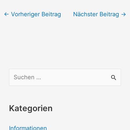
←
Vorheriger Beitrag
Nächster Beitrag
→
S
u
c
Kategorien
h
e
Informationen