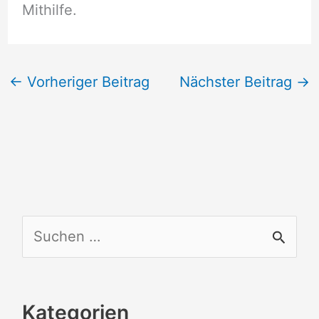
Mithilfe.
←
Vorheriger Beitrag
Nächster Beitrag
→
S
u
c
Kategorien
h