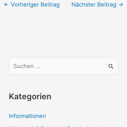
←
Vorheriger Beitrag
Nächster Beitrag
→
S
u
c
Kategorien
h
e
Informationen
n