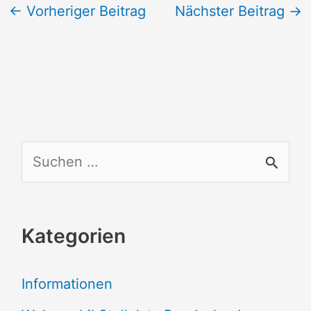
←
Vorheriger Beitrag
Nächster Beitrag
→
S
u
c
Kategorien
h
e
Informationen
n