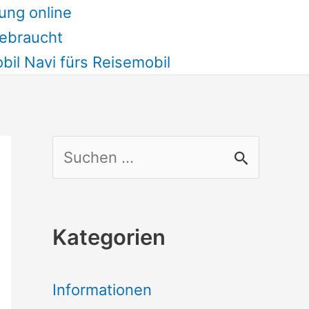
ung online
ebraucht
il Navi fürs Reisemobil
S
u
c
Kategorien
h
e
Informationen
n