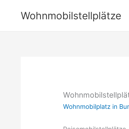
Zum
Wohnmobilstellplätze
Inhalt
springen
Wohnmobilstellplä
Wohnmobilplatz in B