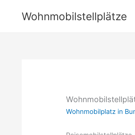
Zum
Wohnmobilstellplätze
Inhalt
springen
Wohnmobilstellplä
Wohnmobilplatz in B