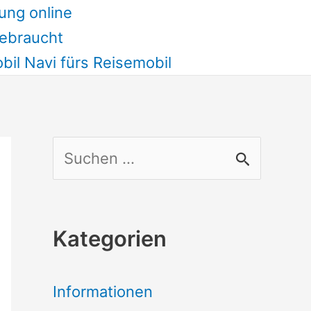
ung online
ebraucht
il Navi fürs Reisemobil
S
u
c
Kategorien
h
e
Informationen
n