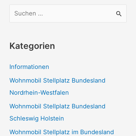
S
u
c
Kategorien
h
e
Informationen
n
Wohnmobil Stellplatz Bundesland
n
Nordrhein-Westfalen
a
Wohnmobil Stellplatz Bundesland
c
Schleswig Holstein
h
:
Wohnmobil Stellplatz im Bundesland