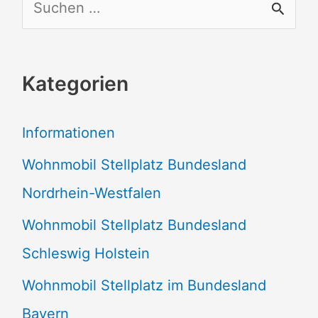
S
u
c
Kategorien
h
e
Informationen
n
Wohnmobil Stellplatz Bundesland
n
Nordrhein-Westfalen
a
Wohnmobil Stellplatz Bundesland
c
Schleswig Holstein
h
:
Wohnmobil Stellplatz im Bundesland
Bayern