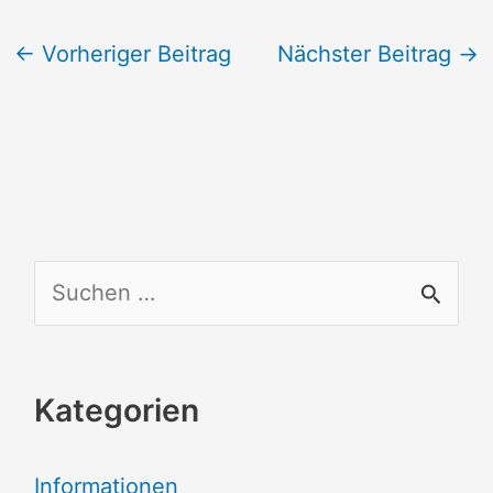
←
Vorheriger Beitrag
Nächster Beitrag
→
S
u
c
Kategorien
h
e
Informationen