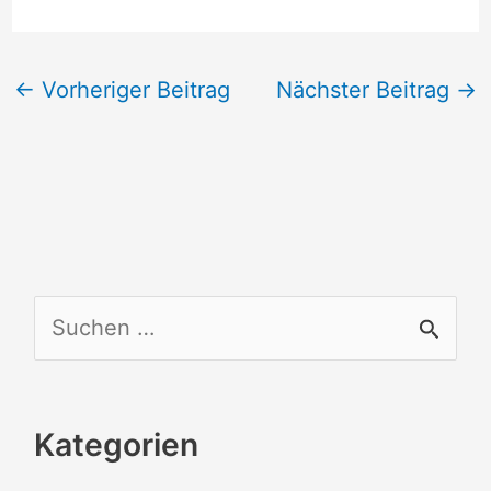
←
Vorheriger Beitrag
Nächster Beitrag
→
S
u
c
Kategorien
h