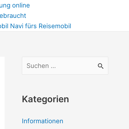
ung online
ebraucht
il Navi fürs Reisemobil
S
u
c
Kategorien
h
e
Informationen
n