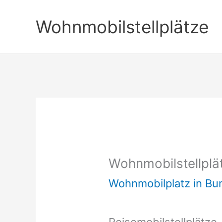
Zum
Wohnmobilstellplätze
Inhalt
springen
Wohnmobilstellplä
Wohnmobilplatz in B