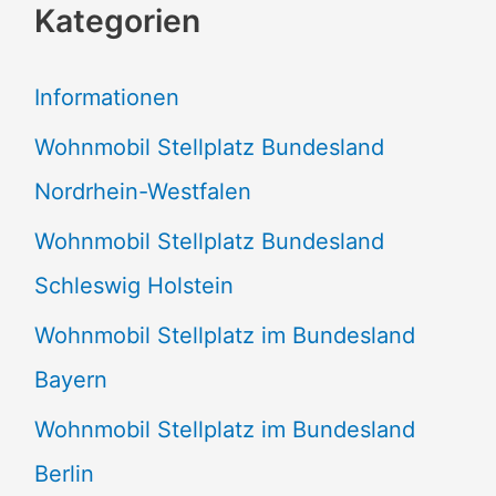
Kategorien
h
e
Informationen
n
Wohnmobil Stellplatz Bundesland
n
Nordrhein-Westfalen
a
Wohnmobil Stellplatz Bundesland
c
Schleswig Holstein
h
:
Wohnmobil Stellplatz im Bundesland
Bayern
Wohnmobil Stellplatz im Bundesland
Berlin