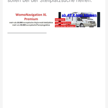
sollen bei der Stellplatzsuche helfen.
__________________