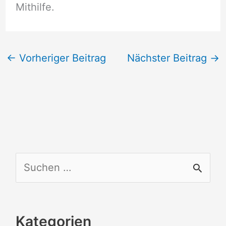
Mithilfe.
←
Vorheriger Beitrag
Nächster Beitrag
→
S
u
c
Kategorien
h