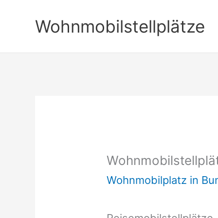
Zum
Wohnmobilstellplätze
Inhalt
springen
Wohnmobilstellpl
Wohnmobilplatz in B