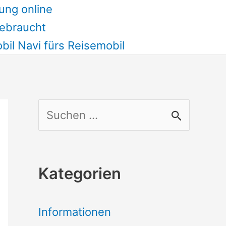
ung online
ebraucht
il Navi fürs Reisemobil
S
u
c
Kategorien
h
e
Informationen
n