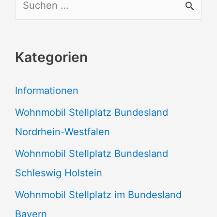
S
u
c
Kategorien
h
e
Informationen
n
Wohnmobil Stellplatz Bundesland
n
Nordrhein-Westfalen
a
Wohnmobil Stellplatz Bundesland
c
Schleswig Holstein
h
:
Wohnmobil Stellplatz im Bundesland
Bayern