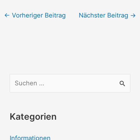
←
Vorheriger Beitrag
Nächster Beitrag
→
S
u
c
Kategorien
h
e
Informationen