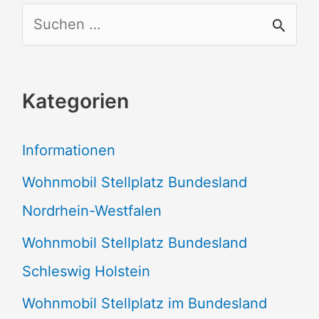
S
u
c
Kategorien
h
e
Informationen
n
Wohnmobil Stellplatz Bundesland
n
Nordrhein-Westfalen
a
Wohnmobil Stellplatz Bundesland
c
Schleswig Holstein
h
:
Wohnmobil Stellplatz im Bundesland