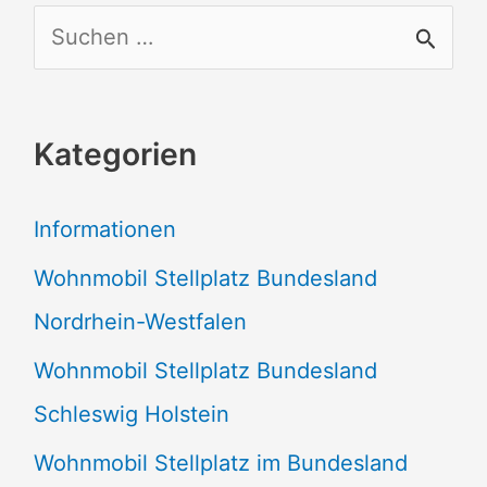
S
u
c
Kategorien
h
e
Informationen
n
Wohnmobil Stellplatz Bundesland
n
Nordrhein-Westfalen
a
Wohnmobil Stellplatz Bundesland
c
Schleswig Holstein
h
:
Wohnmobil Stellplatz im Bundesland