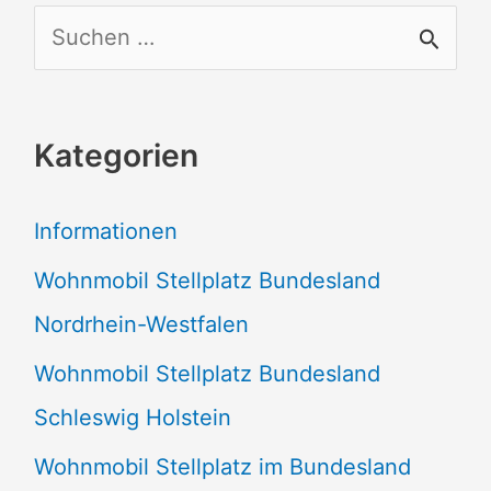
S
u
c
Kategorien
h
e
Informationen
n
Wohnmobil Stellplatz Bundesland
n
Nordrhein-Westfalen
a
Wohnmobil Stellplatz Bundesland
c
Schleswig Holstein
h
:
Wohnmobil Stellplatz im Bundesland