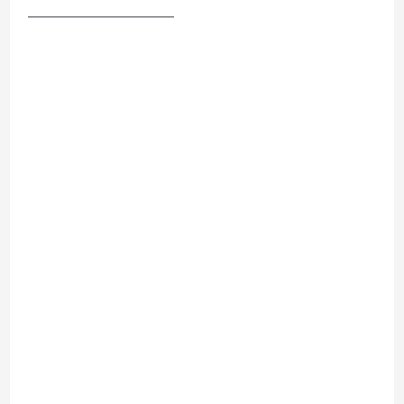
__________________