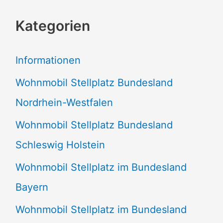
c
Kategorien
h
e
Informationen
n
Wohnmobil Stellplatz Bundesland
n
Nordrhein-Westfalen
a
Wohnmobil Stellplatz Bundesland
c
Schleswig Holstein
h
:
Wohnmobil Stellplatz im Bundesland
Bayern
Wohnmobil Stellplatz im Bundesland