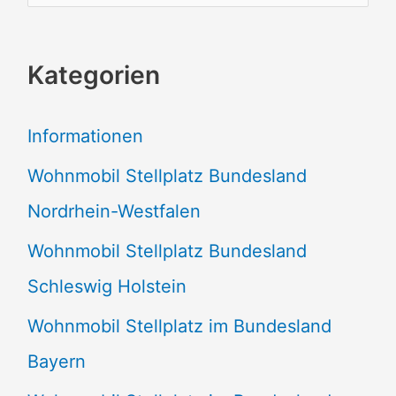
u
c
Kategorien
h
e
Informationen
n
Wohnmobil Stellplatz Bundesland
n
Nordrhein-Westfalen
a
Wohnmobil Stellplatz Bundesland
c
Schleswig Holstein
h
:
Wohnmobil Stellplatz im Bundesland
Bayern