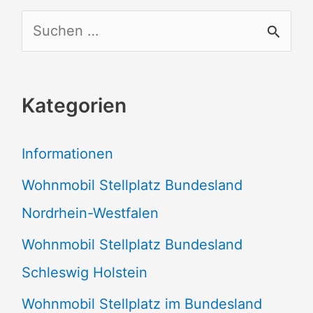
S
u
c
Kategorien
h
e
Informationen
n
Wohnmobil Stellplatz Bundesland
n
Nordrhein-Westfalen
a
Wohnmobil Stellplatz Bundesland
c
Schleswig Holstein
h
:
Wohnmobil Stellplatz im Bundesland