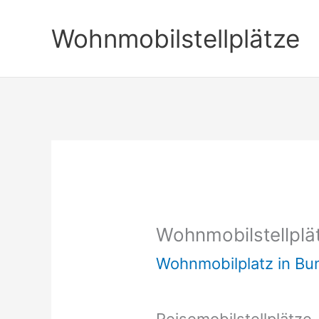
Zum
Wohnmobilstellplätze
Inhalt
springen
Wohnmobilstellpl
Wohnmobilplatz in B