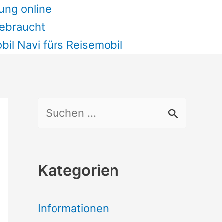
ung online
ebraucht
il Navi fürs Reisemobil
S
u
c
Kategorien
h
e
Informationen
n