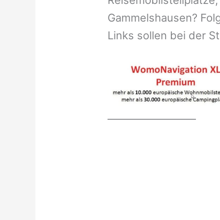
Reisemobilstellplätze,
Gammelshausen? Folg
Links sollen bei der S
__________________