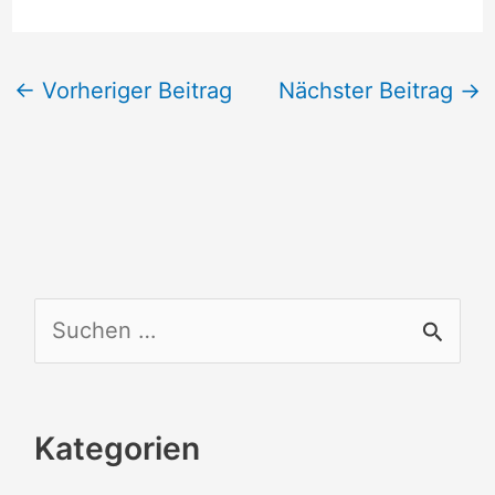
←
Vorheriger Beitrag
Nächster Beitrag
→
S
u
c
Kategorien
h