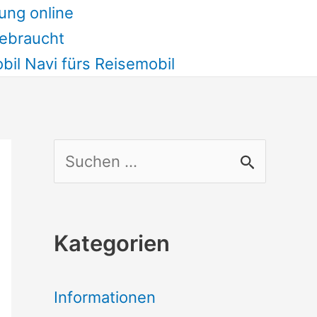
ung online
ebraucht
il Navi fürs Reisemobil
S
u
c
Kategorien
h
e
Informationen
n