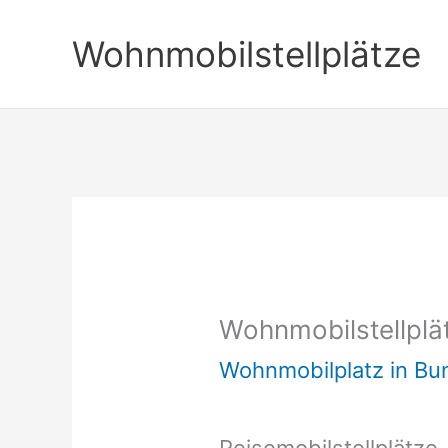
Zum
Wohnmobilstellplätze
Inhalt
springen
Wohnmobilstellplä
Wohnmobilplatz in B