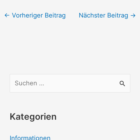
←
Vorheriger Beitrag
Nächster Beitrag
→
S
u
c
Kategorien
h
e
Informationen