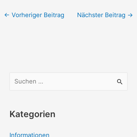
←
Vorheriger Beitrag
Nächster Beitrag
→
S
u
c
Kategorien
h
e
Informationen