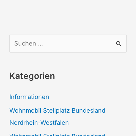
S
u
c
Kategorien
h
e
Informationen
n
Wohnmobil Stellplatz Bundesland
n
Nordrhein-Westfalen
a