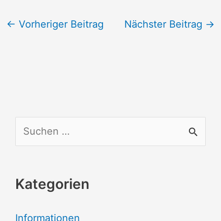
←
Vorheriger Beitrag
Nächster Beitrag
→
S
u
c
Kategorien
h
e
Informationen