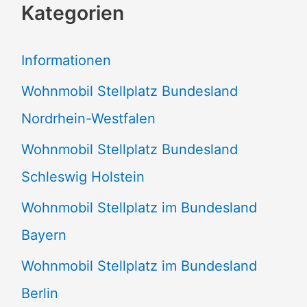
Kategorien
h
e
Informationen
n
Wohnmobil Stellplatz Bundesland
n
Nordrhein-Westfalen
a
Wohnmobil Stellplatz Bundesland
c
Schleswig Holstein
h
:
Wohnmobil Stellplatz im Bundesland
Bayern
Wohnmobil Stellplatz im Bundesland
Berlin