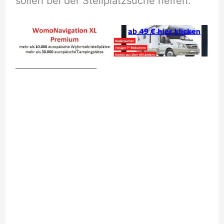
sollen bei der Stellplatzsuche helfen.
__________________