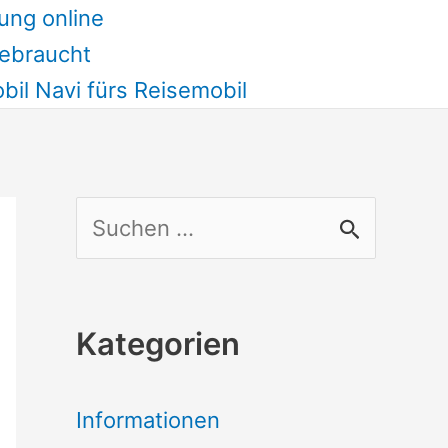
ung online
ebraucht
il Navi fürs Reisemobil
S
u
c
Kategorien
h
e
Informationen
n