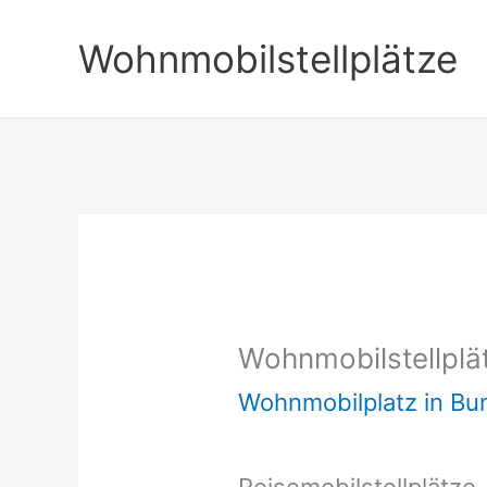
Zum
Wohnmobilstellplätze
Inhalt
springen
Wohnmobilstellplä
Wohnmobilplatz in B