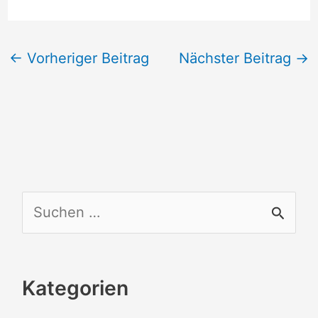
←
Vorheriger Beitrag
Nächster Beitrag
→
S
u
c
Kategorien
h