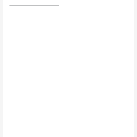
__________________