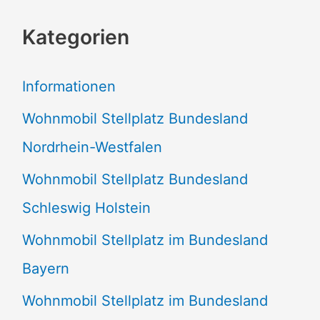
c
Kategorien
h
e
Informationen
n
Wohnmobil Stellplatz Bundesland
n
Nordrhein-Westfalen
a
Wohnmobil Stellplatz Bundesland
c
Schleswig Holstein
h
:
Wohnmobil Stellplatz im Bundesland
Bayern
Wohnmobil Stellplatz im Bundesland