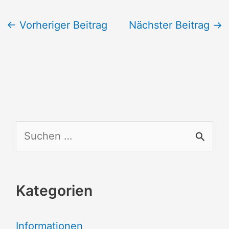
←
Vorheriger Beitrag
Nächster Beitrag
→
S
u
c
Kategorien
h
e
Informationen