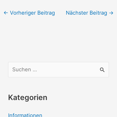
←
Vorheriger Beitrag
Nächster Beitrag
→
S
u
c
Kategorien
h
e
Informationen