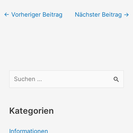
←
Vorheriger Beitrag
Nächster Beitrag
→
S
u
c
Kategorien
h
e
Informationen