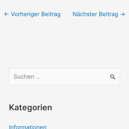
←
Vorheriger Beitrag
Nächster Beitrag
→
S
u
c
Kategorien
h
e
Informationen