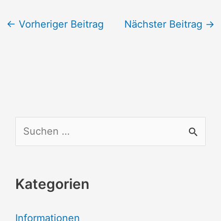
←
Vorheriger Beitrag
Nächster Beitrag
→
S
u
c
Kategorien
h
e
Informationen