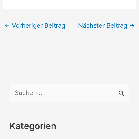
←
Vorheriger Beitrag
Nächster Beitrag
→
S
u
c
Kategorien
h