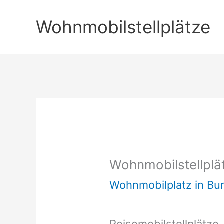
Zum
Wohnmobilstellplätze
Inhalt
springen
Wohnmobilstellplä
Wohnmobilplatz in B