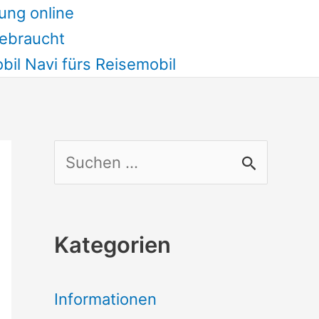
ung online
ebraucht
il Navi fürs Reisemobil
S
u
c
Kategorien
h
e
Informationen
n