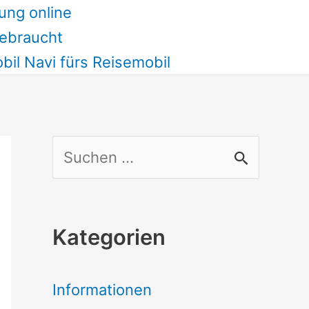
ung online
ebraucht
il Navi fürs Reisemobil
S
u
c
Kategorien
h
e
Informationen
n