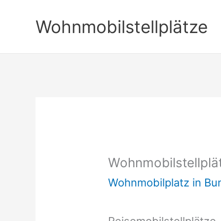
Zum
Wohnmobilstellplätze
Inhalt
springen
Wohnmobilstellplä
Wohnmobilplatz in B