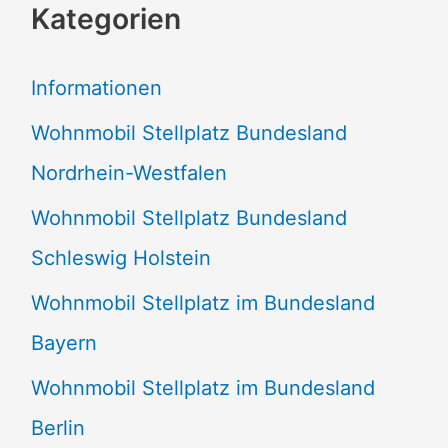
Kategorien
h
e
Informationen
n
Wohnmobil Stellplatz Bundesland
n
Nordrhein-Westfalen
a
Wohnmobil Stellplatz Bundesland
c
Schleswig Holstein
h
:
Wohnmobil Stellplatz im Bundesland
Bayern
Wohnmobil Stellplatz im Bundesland
Berlin