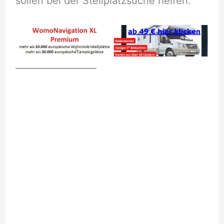
sollen bei der Stellplatzsuche helfen.
__________________