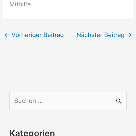
Mithilfe.
←
Vorheriger Beitrag
Nächster Beitrag
→
S
u
c
Kategorien
h