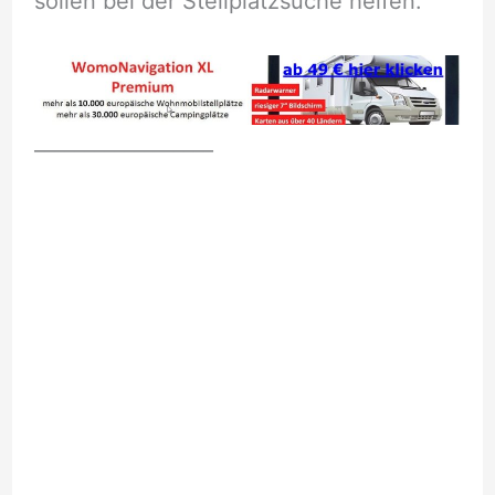
sollen bei der Stellplatzsuche helfen.
__________________