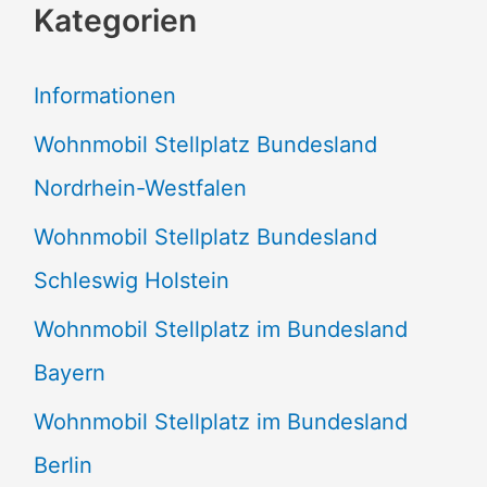
Kategorien
h
e
Informationen
n
Wohnmobil Stellplatz Bundesland
n
Nordrhein-Westfalen
a
Wohnmobil Stellplatz Bundesland
c
Schleswig Holstein
h
:
Wohnmobil Stellplatz im Bundesland
Bayern
Wohnmobil Stellplatz im Bundesland
Berlin