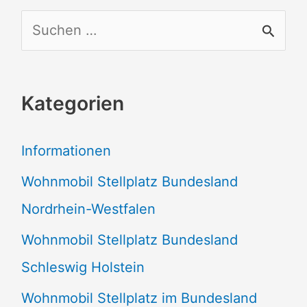
S
u
c
Kategorien
h
e
Informationen
n
Wohnmobil Stellplatz Bundesland
n
Nordrhein-Westfalen
a
Wohnmobil Stellplatz Bundesland
c
Schleswig Holstein
h
:
Wohnmobil Stellplatz im Bundesland