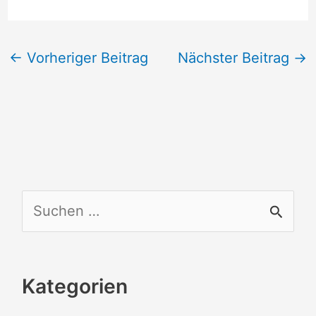
←
Vorheriger Beitrag
Nächster Beitrag
→
S
u
c
Kategorien
h