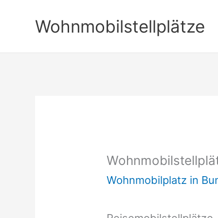
Zum
Wohnmobilstellplätze
Inhalt
springen
Wohnmobilstellpl
Wohnmobilplatz in B