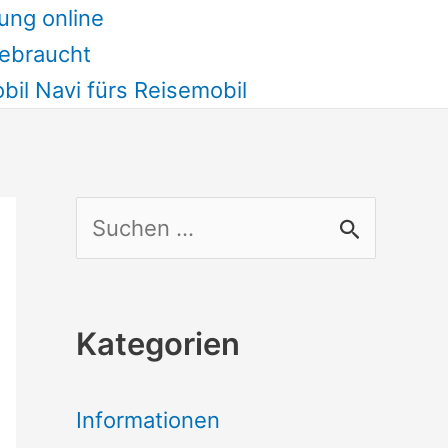
ung online
ebraucht
il Navi fürs Reisemobil
S
u
c
Kategorien
h
e
Informationen
n