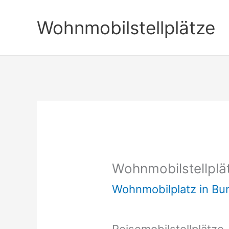
Zum
Wohnmobilstellplätze
Inhalt
springen
Wohnmobilstellpl
Wohnmobilplatz in B