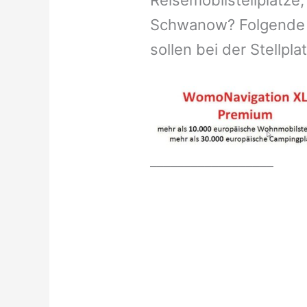
Reisemobilstellplätze,
Schwanow? Folgende H
sollen bei der Stellpl
__________________