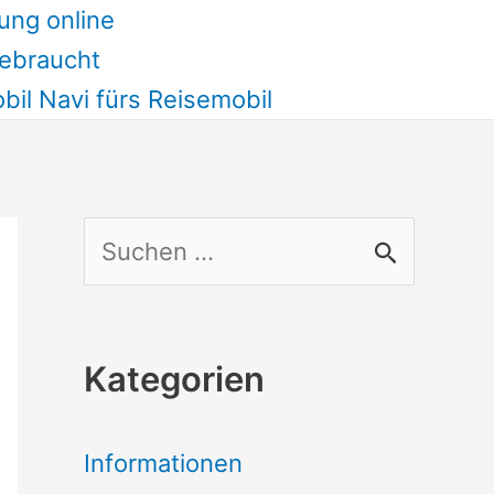
ung online
ebraucht
il Navi fürs Reisemobil
S
u
c
Kategorien
h
e
Informationen
n